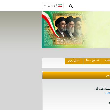
فارسی
زشی
تماس با ما
البرزآروین
نهم
تاد تقی لو
ریس