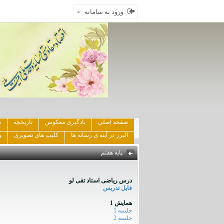
ورود به سامانه
صفحه اصلي
یادگیری معکوس
تاریخچه
ه
البرز در آینه ی رسانه ها
کلیپ های تصویری
و
پایه هفتم
درس ریاضی استاد تقی لو
فایل تدریس
همایش 1
جلسه 1
جلسه 2