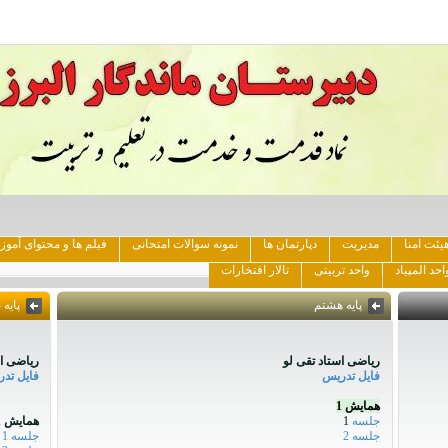
یئت امنا
مدیریت
دپارتمان ها
نمونه سوالات امتحانی
فیلم ها و محتوای آمو
احد المپیاد
واحد تربیتی
تالار افتخارات
پایه هشتم
پایه 
ریاضی استاد تقی لو
ریاضی اس
فایل تدریس
فایل تد
همایش 1
جلسه
1
همایش 1
جلسه 2
جلسه 1