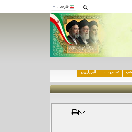
فارسی
زشی
تماس با ما
البرزآروین