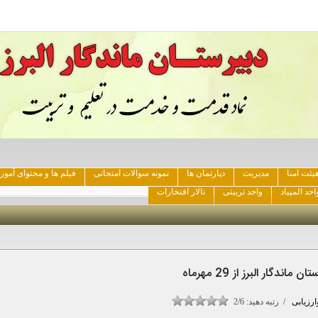
یئت امنا
مدیریت
دپارتمان ها
نمونه سوالات امتحانی
فیلم ها و محتوای آمو
احد المپیاد
واحد تربیتی
تالار افتخارات
گار البرز از 29 مهرماه
رزیابی
/ رتبه دهید:
2/6