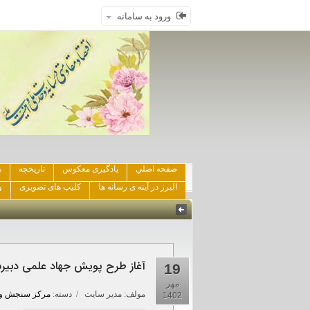
ورود به سامانه
صفحه اصلي
یادگیری معکوس
تاریخچه
ه
البرز در آینه ی رسانه ها
کلیپ های تصویری
و
آغاز طرح پویش جهاد علمی دبیرستان ماند
19
مهر
مولف:
مدیر سایت
/ دسته:
مرکز سنجش وا
1402