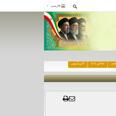
فارسی
زشی
تماس با ما
البرزآروین