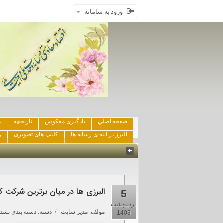
ورود به سامانه
صفحه اصلي
یادگیری معکوس
تاریخچه
ه
البرز در آینه ی رسانه ها
کلیپ های تصویری
و
البرزی ها در میان برترین شرکت
5
اردیبهشت
مولف:
مدیر سایت
/ دسته: دسته بندی نشده
1403