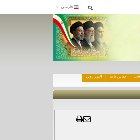
فارسی
زشی
تماس با ما
البرزآروین