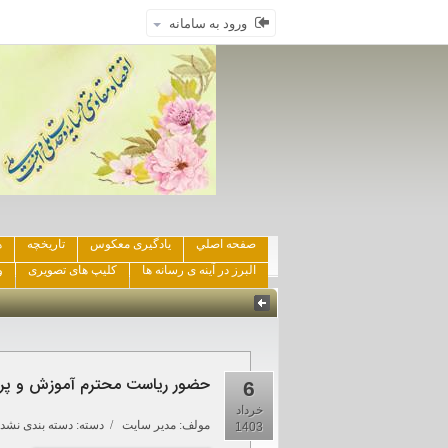
ورود به سامانه
صفحه اصلي
یادگیری معکوس
تاریخچه
ه
البرز در آینه ی رسانه ها
کلیپ های تصویری
و
حضور ریاست محترم آموزش و پرورش منطقه 6، دکتر پروانه شادمانی د
6
خرداد
مولف:
مدیر سایت
/ دسته: دسته بندی نشده
1403