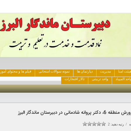
یئت امنا
مدیریت
دپارتمان ها
نمونه سوالات امتحانی
فیلم ها و محتوای آمو
احد المپیاد
واحد تربیتی
تالار افتخارات
ر دبیرستان ماندگار البرز
 / رتبه دهید:
2