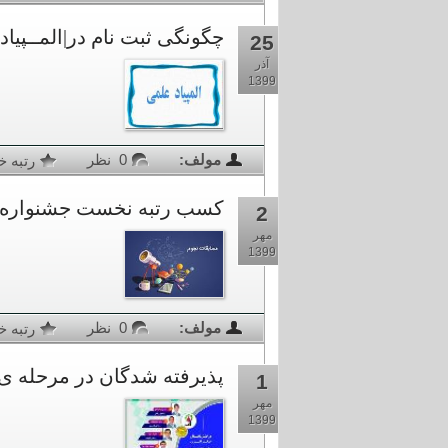
چگونگی ثبت نام در|المــپي
25
آذر
1399
مولف:
0 نظر
رتبه خب
کسب رتبه نخست جشنواره 
2
مهر
1399
مولف:
0 نظر
رتبه خبر
پذیرفته شدگان در مرحله ی دو
1
مهر
1399