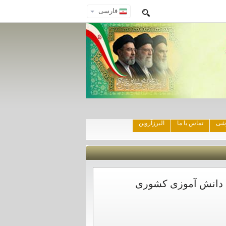
فارسی
زشی
تماس با ما
البرزآروین
می دانش آموزی کشوری