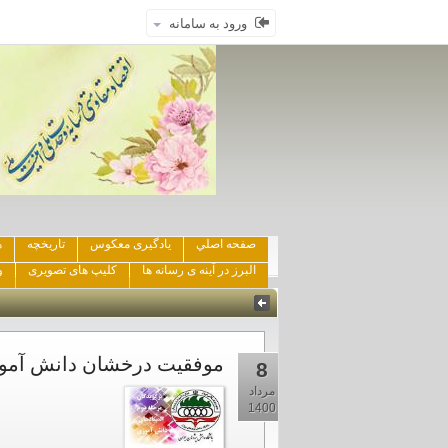
ورود به سامانه
صفحه اصلي
یادگیری معکوس
تاریخچه
ه
البرز در آینه ی رسانه ها
کلیپ های تصویری
و
موفقیت درخشان دانش آموزا
8
مرداد
1400