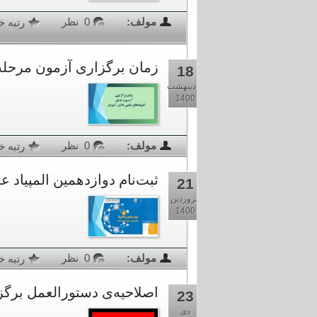
مولف:
0 نظر
رتبه خبر
زمان برگزاری آزمون مرحله دو
18
اردیبهشت
1400
مولف:
0 نظر
رتبه خ
ثبت‌نام دوازدهمین المپیاد عل
21
فروردین
1400
مولف:
0 نظر
رتبه خب
اصلاحیه‌ی دستورالعمل برگزاری
23
دی